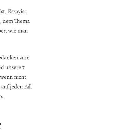
st, Essayist
, dem Thema
über, wie man
Gedanken zum
nd unsere 7
 wenn nicht
auf jeden Fall
o.
e