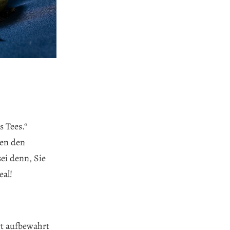
s Tees.“
gen den
sei denn, Sie
eal!
rt aufbewahrt