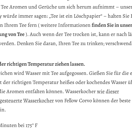
 Tee Aromen und Gerüche um sich herum aufnimmt – unse
 würde immer sagen: „Tee ist ein Löschpapier“ – halten Sie 
 Ihrem Tee fern (
weitere Informationen
finden Sie in unse
ng von Tee
).
Auch wenn der Tee trocken ist, kann er nach lä
werden. Denken Sie daran, Ihren Tee zu trinken; verschwende
 der richtigen Temperatur ziehen lassen.
chen wird Wasser mit Tee aufgegossen. Gießen Sie für die
t der richtigen Temperatur heißes oder kochendes Wasser üb
 die Aromen entfalten können. Wasserkocher
wie
dieser
gesteuerte
Wasserkocher
von Fellow Corvo
können der beste
in.
Minuten bei 175° F