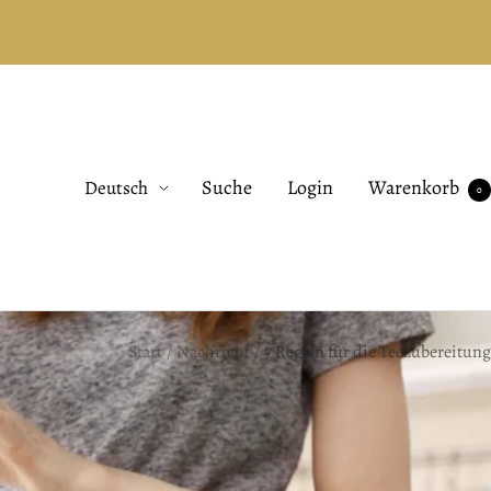
Sprache
Suche
Login
Warenkorb
Deutsch
0
Start
Nachricht
7 Regeln für die Teezubereitung