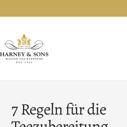
Direkt
zum
Inhalt
Harney
and
Sons
Fine
Teas,
Europe
7 Regeln für die
Teezubereitung