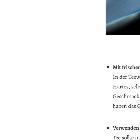
Mit frische
In der Teewe
Hartes, sch
Geschmack I
haben das G
Verwenden S
Tee sollte 