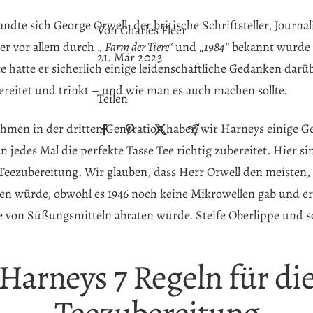
ndte sich George Orwell, der britische Schriftsteller, Journali
Von Charles Fleer
er vor allem durch „
Farm der Tiere“
und
„1984“
bekannt wurde
21. Mär 2023
ite hatte er sicherlich einige leidenschaftliche Gedanken dar
ereitet und trinkt – und wie man es auch machen sollte.
Teilen
ehmen in der dritten Generation haben wir Harneys einige 
 jedes Mal die perfekte Tasse Tee richtig zubereitet. Hier si
 Teezubereitung. Wir glauben, dass Herr Orwell den meisten,
en würde, obwohl es 1946 noch keine Mikrowellen gab und er 
 von Süßungsmitteln abraten würde. Steife Oberlippe und s
Harneys 7 Regeln für di